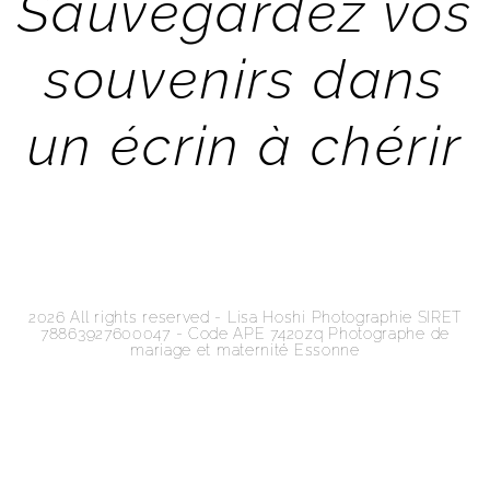
Sauvegardez vos
souvenirs dans
un écrin à chérir
2026
All rights reserved - Lisa Hoshi Photographie SIRET
78863927600047 - Code APE 7420zq Photographe de
mariage et maternité Essonne