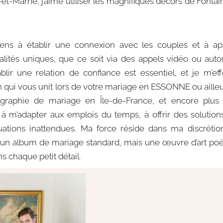
t-Marne, j’aime utiliser les magnifiques décors de Fontai
iens à établir une connexion avec les couples et à a
alités uniques, que ce soit via des appels vidéo ou auto
lir une relation de confiance est essentiel, et je m’ef
n qui vous unit lors de votre mariage en ESSONNE ou ailleu
graphie de mariage en Île-de-France, et encore plus
à m’adapter aux emplois du temps, à offrir des solution
tuations inattendues. Ma force réside dans ma discréti
t un album de mariage standard, mais une œuvre d’art poé
s chaque petit détail.