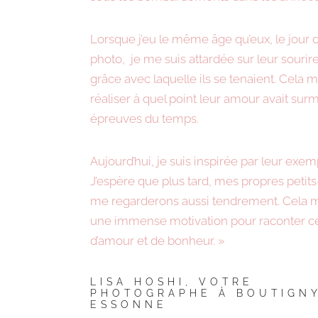
Lorsque j’eu le même âge qu’eux, le jour 
photo, je me suis attardée sur leur sourire 
grâce avec laquelle ils se tenaient. Cela m’
réaliser à quel point leur amour avait sur
épreuves du temps.
Aujourd’hui, je suis inspirée par leur exem
J’espère que plus tard, mes propres petit
me regarderons aussi tendrement. Cela
une immense motivation pour raconter ce
d’amour et de bonheur. »
LISA HOSHI, VOTRE
PHOTOGRAPHE À BOUTIGN
ESSONNE