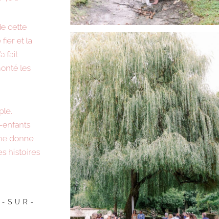
de cette
fier et la
a fait
monté les
ple.
s-enfants
 me donne
s histoires
Y-SUR-