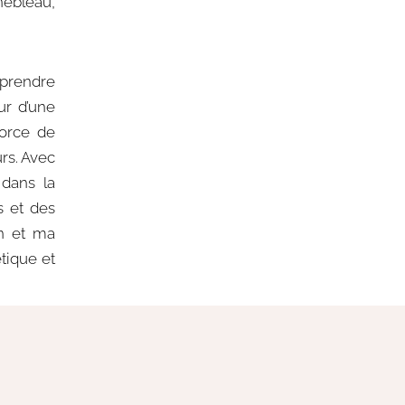
nebleau,
pprendre
ur d’une
force de
rs. Avec
 dans la
s et des
on et ma
tique et