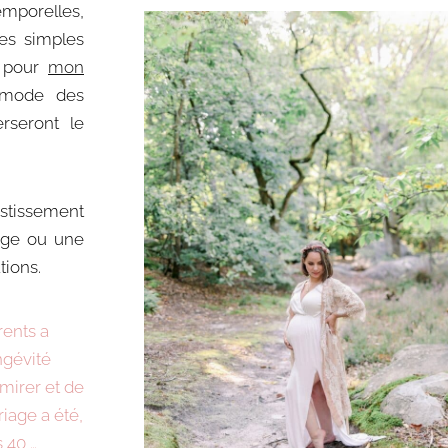
mporelles,
res simples
s pour
mon
a mode des
rseront le
stissement
iage ou une
tions.
ents a
ngévité
dmirer et de
iage a été,
 40 …