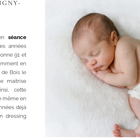
IGNY-
 en
séance
es années
onne 91 et
tamment en
 de Bois le
e maitrise
nsi, cette
ire même en
années déjà
n dressing