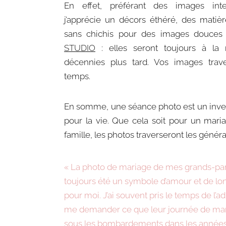
En effet, préférant des images inte
j’apprécie un décors éthéré, des matiè
sans chichis pour des images douce
STUDIO
: elles seront toujours à l
décennies plus tard. Vos images trave
temps.
En somme, une séance photo est un inve
pour la vie. Que cela soit pour un mar
famille, les photos traverseront les généra
« La photo de mariage de mes grands-par
toujours été un symbole d’amour et de lo
pour moi. J’ai souvent pris le temps de l’a
me demander ce que leur journée de mar
sous les bombardements dans les années