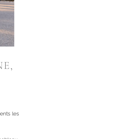
E,
ents les